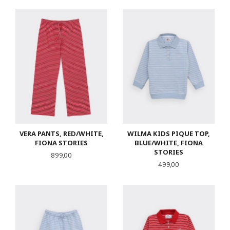
VERA PANTS, RED/WHITE,
WILMA KIDS PIQUE TOP,
FIONA STORIES
BLUE/WHITE, FIONA
STORIES
Pris
899,00
Pris
499,00