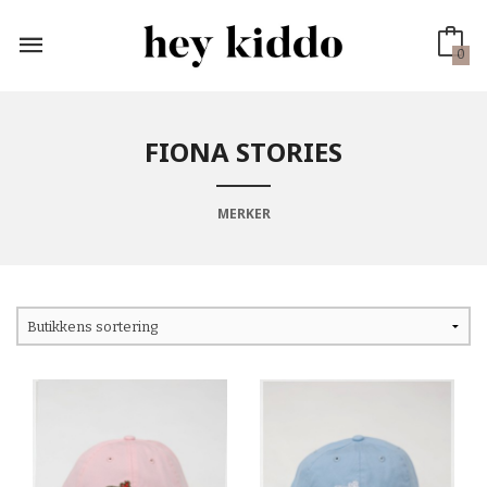
Gå
til
innholdet
0
FIONA STORIES
MERKER