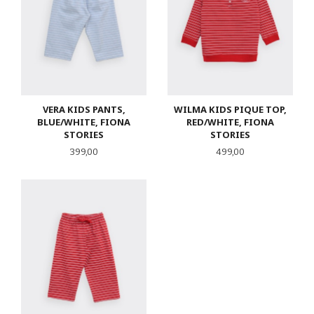
VERA KIDS PANTS,
WILMA KIDS PIQUE TOP,
BLUE/WHITE, FIONA
RED/WHITE, FIONA
STORIES
STORIES
Pris
Pris
399,00
499,00