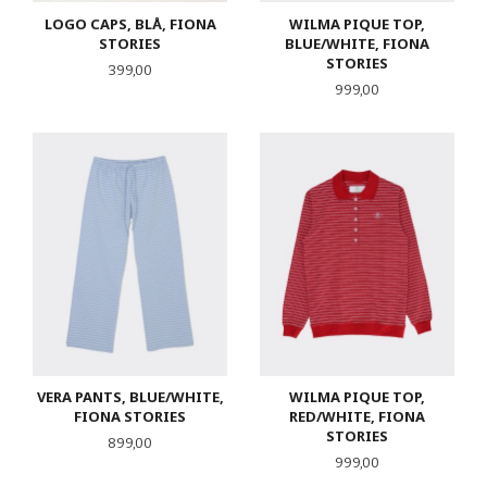
LOGO CAPS, BLÅ, FIONA
WILMA PIQUE TOP,
STORIES
BLUE/WHITE, FIONA
STORIES
Pris
399,00
Pris
999,00
VERA PANTS, BLUE/WHITE,
WILMA PIQUE TOP,
FIONA STORIES
RED/WHITE, FIONA
STORIES
Pris
899,00
Pris
999,00