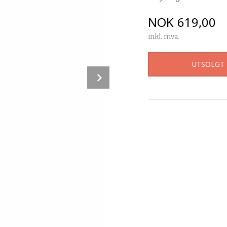
Pris
NOK
619,00
inkl. mva.
UTSOLGT
Next