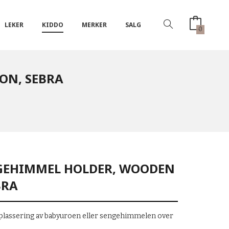
LEKER
KIDDO
MERKER
SALG
0
ON, SEBRA
GEHIMMEL HOLDER, WOODEN
BRA
in plassering av babyuroen eller sengehimmelen over