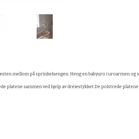
festen mellom på sprinkelsengen. Heng en babyuro i uroarmen og sk
ede platene sammen ved hjelp av dreiestykket.De polstrede platene