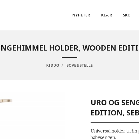
NYHETER
KLÆR
SKO
ENGEHIMMEL HOLDER, WOODEN EDITI
KIDDO
SOVE&STELLE
URO OG SEN
EDITION, SE
Universal holder til f
babysengen.