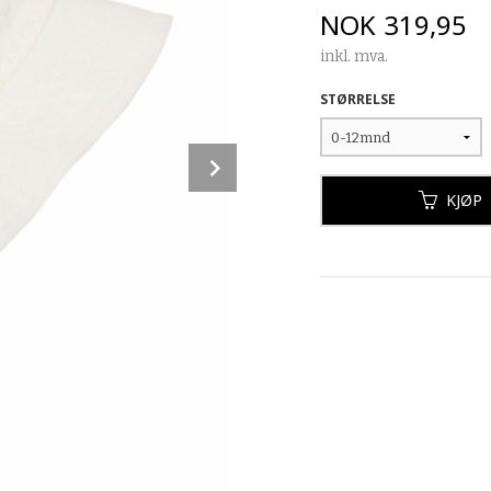
Pris
NOK
319,95
inkl. mva.
STØRRELSE
Next
KJØP