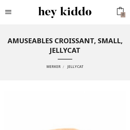
Gå
til
innholdet
0
AMUSEABLES CROISSANT, SMALL,
JELLYCAT
MERKER
JELLYCAT