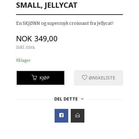
SMALL, JELLYCAT
En SKJØNN og supermyk croissant fra Jellycat!
Pris
NOK
349,00
inkl. mva.
På lager
KJØP
ØNSKELISTE
DEL DETTE