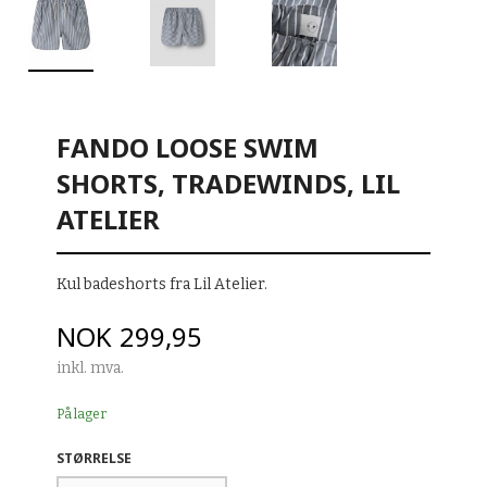
FANDO LOOSE SWIM
SHORTS, TRADEWINDS, LIL
ATELIER
Kul badeshorts fra Lil Atelier.
Pris
NOK
299,95
inkl. mva.
På lager
STØRRELSE