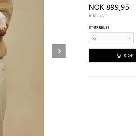
Pris
NOK
899,95
inkl. mva.
STØRRELSE
Next
KJØP