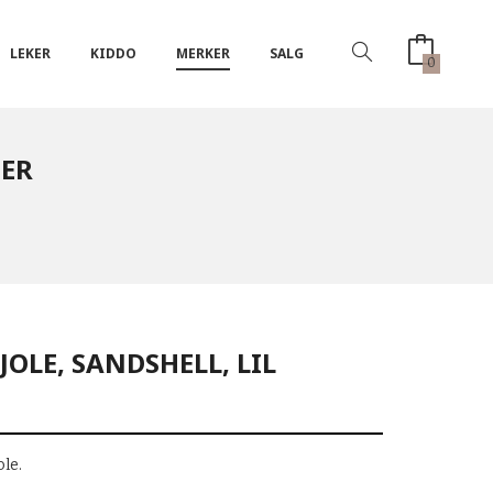
LEKER
KIDDO
MERKER
SALG
0
IER
JOLE, SANDSHELL, LIL
ole.