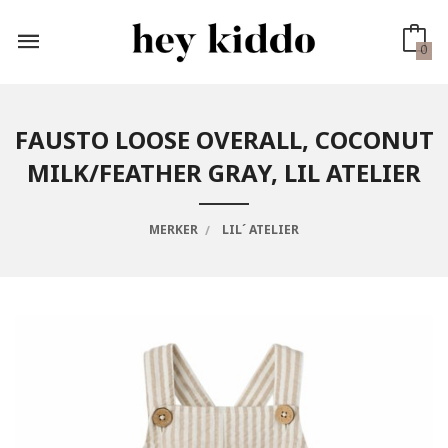
Gå
til
innholdet
0
FAUSTO LOOSE OVERALL, COCONUT
MILK/FEATHER GRAY, LIL ATELIER
MERKER
LIL´ ATELIER