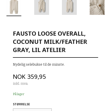
FAUSTO LOOSE OVERALL,
COCONUT MILK/FEATHER
GRAY, LIL ATELIER
Nydelig selebukse til de minste.
Pris
NOK
359,95
inkl. mva.
På lager
STØRRELSE