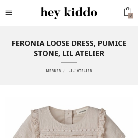
Gå
til
innholdet
0
FERONIA LOOSE DRESS, PUMICE
STONE, LIL ATELIER
MERKER
LIL´ ATELIER