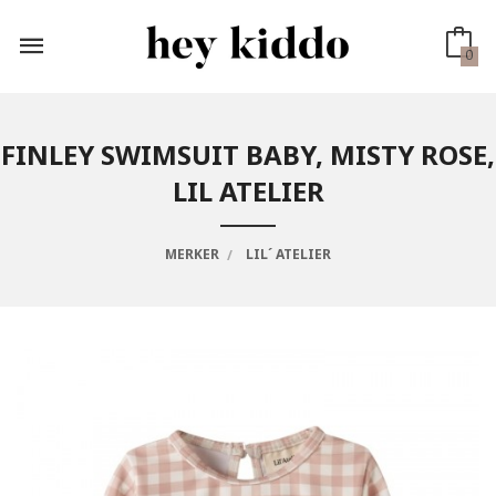
Gå
til
innholdet
0
FINLEY SWIMSUIT BABY, MISTY ROSE,
LIL ATELIER
MERKER
LIL´ ATELIER