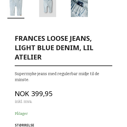
FRANCES LOOSE JEANS,
LIGHT BLUE DENIM, LIL
ATELIER
Supermyke jeans med regulerbar midje til de
minste.
Pris
NOK
399,95
inkl. mva.
På lager
STØRRELSE