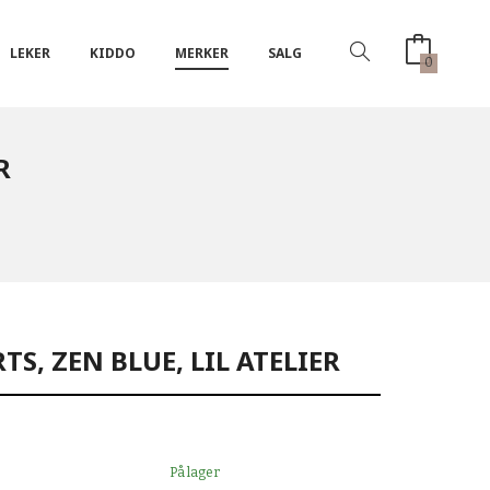
LEKER
KIDDO
MERKER
SALG
0
R
S, ZEN BLUE, LIL ATELIER
På lager