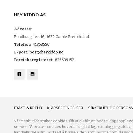
HEY KIDDO AS
Adresse:
Raadhusgaten 16, 1632 Gamle Fredrikstad
Telefon:
41353550
E-post:
post@heykiddo.no
Foretaksregisteret:
825639152
FRAKT
KJØPSBETINGELSER
SIKKERHET OG PERSON
Vår nettbutikk bruker cookies slik at du får en bedre kjøpsoppleve
service. Vi bruker cookies hovedsaklig til å lagre innloggingsdetalj
handlekurven din. Fortsett å bruke siden som normalt om du godta