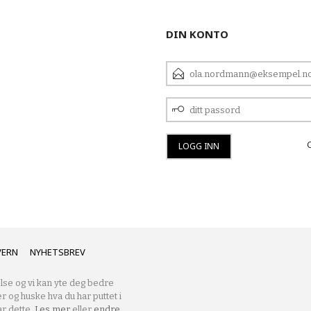
DIN KONTO
E-
POSTADRESSE
DITT
PASSORD
VERN
NYHETSBREV
lse og vi kan yte deg bedre
er og huske hva du har puttet i
r dette.
Les mer
eller
endre