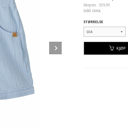
Førpris:
329,95
Rabatt
inkl. mva.
STØRRELSE
Next
KJØP