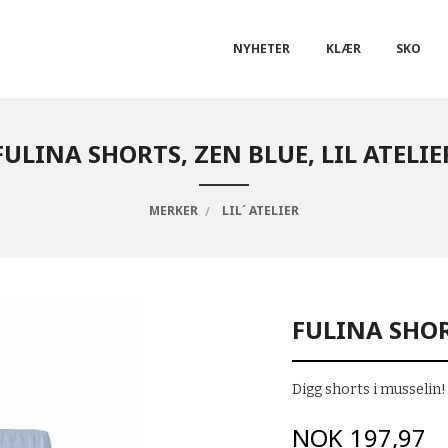
NYHETER
KLÆR
SKO
FULINA SHORTS, ZEN BLUE, LIL ATELIE
MERKER
LIL´ ATELIER
FULINA SHORT
Digg shorts i musselin!
Tilbud
NOK
197,97