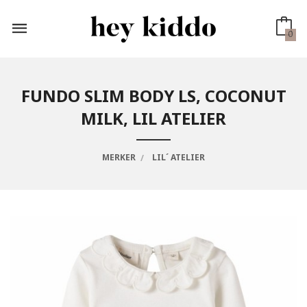
Gå
til
innholdet
0
FUNDO SLIM BODY LS, COCONUT
MILK, LIL ATELIER
MERKER
LIL´ ATELIER