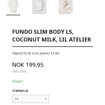
FUNDO SLIM BODY LS,
COCONUT MILK, LIL ATELIER
Skjønn body som passer til alt!
Pris
NOK
199,95
inkl. mva.
På lager
STØRRELSE