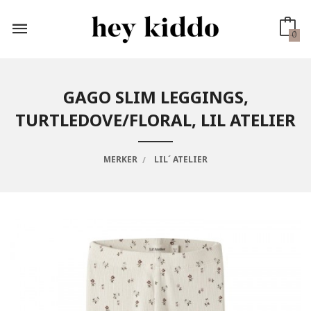
Gå
til
innholdet
0
GAGO SLIM LEGGINGS,
TURTLEDOVE/FLORAL, LIL ATELIER
MERKER
LIL´ ATELIER