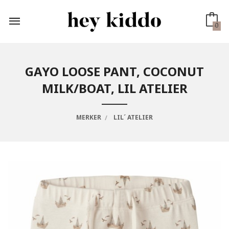
Gå
til
innholdet
0
GAYO LOOSE PANT, COCONUT
MILK/BOAT, LIL ATELIER
MERKER
LIL´ ATELIER