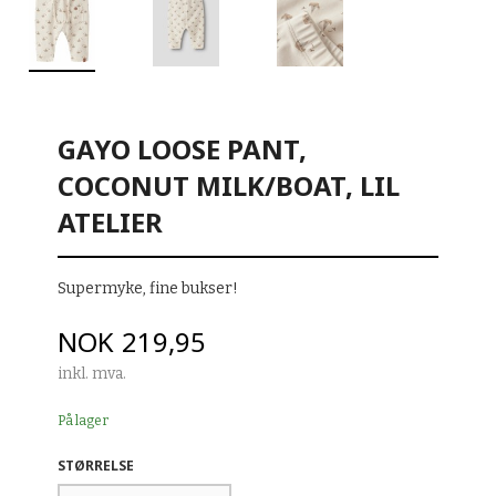
GAYO LOOSE PANT,
COCONUT MILK/BOAT, LIL
ATELIER
Supermyke, fine bukser!
Pris
NOK
219,95
inkl. mva.
På lager
STØRRELSE