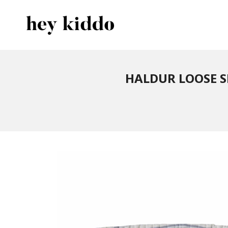
Gå
Lukk
PRODUKTER
til
innholdet
HALDUR LOOSE S