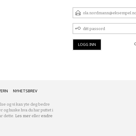
E-
POSTADRESSE
DITT
PASSORD
VERN
NYHETSBREV
lse og vi kan yte deg bedre
er og huske hva du har puttet i
r dette.
Les mer
eller
endre