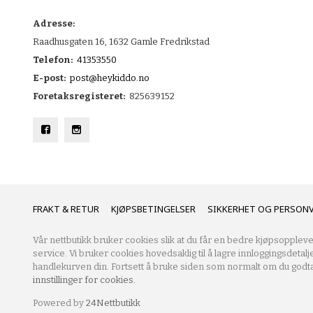
Adresse:
Raadhusgaten 16, 1632 Gamle Fredrikstad
Telefon:
41353550
E-post:
post@heykiddo.no
Foretaksregisteret:
825639152
FRAKT
KJØPSBETINGELSER
SIKKERHET OG PERSON
Vår nettbutikk bruker cookies slik at du får en bedre kjøpsoppleve
service. Vi bruker cookies hovedsaklig til å lagre innloggingsdetalj
handlekurven din. Fortsett å bruke siden som normalt om du godta
innstillinger for cookies.
Powered by
24Nettbutikk