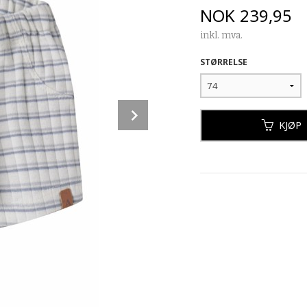
Pris
NOK
239,95
inkl. mva.
STØRRELSE
Next
KJØP