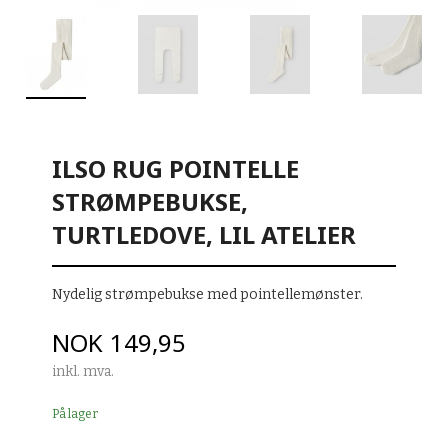
ILSO RUG POINTELLE
STRØMPEBUKSE,
TURTLEDOVE, LIL ATELIER
Nydelig strømpebukse med pointellemønster.
Pris
NOK
149,95
inkl. mva.
På lager