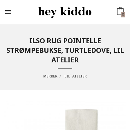
Gå
til
innholdet
0
ILSO RUG POINTELLE
STRØMPEBUKSE, TURTLEDOVE, LIL
ATELIER
MERKER
LIL´ ATELIER