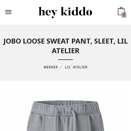
Gå
til
innholdet
0
JOBO LOOSE SWEAT PANT, SLEET, LIL
ATELIER
MERKER
LIL´ ATELIER