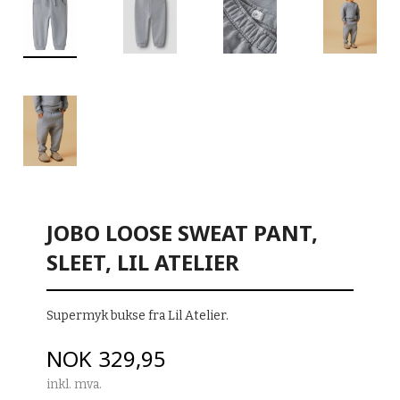
JOBO LOOSE SWEAT PANT,
SLEET, LIL ATELIER
Supermyk bukse fra Lil Atelier.
Pris
NOK
329,95
inkl. mva.