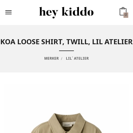
Gå
til
innholdet
0
KOA LOOSE SHIRT, TWILL, LIL ATELIER
MERKER
LIL´ ATELIER