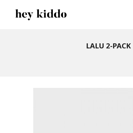
Gå
Lukk
PRODUKTER
til
innholdet
LALU 2-PACK 