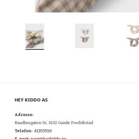
HEY KIDDO AS
Adresse:
Raadhusgaten 16, 1632 Gamle Fredrikstad
Telefon:
41353550
E-post:
post@heykiddo.no