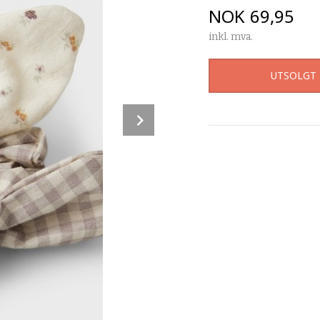
Pris
NOK
69,95
inkl. mva.
UTSOLGT
Next