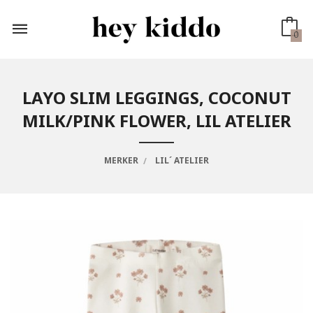
Gå
til
innholdet
0
LAYO SLIM LEGGINGS, COCONUT
MILK/PINK FLOWER, LIL ATELIER
MERKER
LIL´ ATELIER