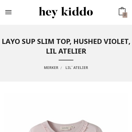
Gå
til
innholdet
0
LAYO SUP SLIM TOP, HUSHED VIOLET,
LIL ATELIER
MERKER
LIL´ ATELIER