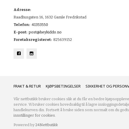
Adresse:
Raadhusgaten 16, 1632 Gamle Fredrikstad
Telefon:
41353550
E-post:
post@heykiddo.no
Foretaksregisteret:
825639152
FRAKT
KJØPSBETINGELSER
SIKKERHET OG PERSON
Vår nettbutikk bruker cookies slik at du får en bedre kjøpsoppleve
service. Vi bruker cookies hovedsaklig til å lagre innloggingsdetalj
handlekurven din. Fortsett å bruke siden som normalt om du godta
innstillinger for cookies.
Powered by
24Nettbutikk