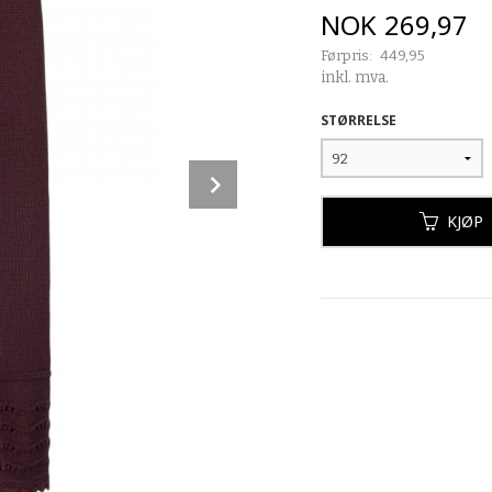
Tilbud
NOK
269,97
Førpris:
449,95
Rabatt
inkl. mva.
STØRRELSE
Next
KJØP