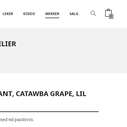
LEKER
KIDDO
MERKER
SALG
0
ELIER
ANT, CATAWBA GRAPE, LIL
 med vid passform.