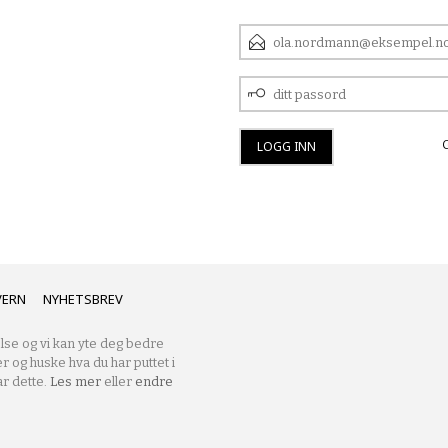
E-
POSTADRESSE
DITT
PASSORD
VERN
NYHETSBREV
lse og vi kan yte deg bedre
er og huske hva du har puttet i
r dette.
Les mer
eller
endre