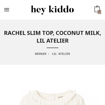
Gå
til
innholdet
0
RACHEL SLIM TOP, COCONUT MILK,
LIL ATELIER
MERKER
LIL´ ATELIER