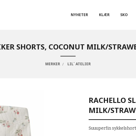
NYHETER
KLÆR
SKO
IKER SHORTS, COCONUT MILK/STRAWBE
MERKER
LIL´ ATELIER
RACHELLO S
MILK/STRAWB
Suuuperfin sykkelshorts 