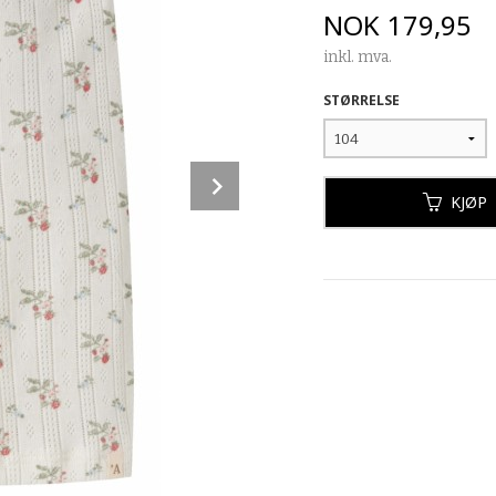
Pris
NOK
179,95
inkl. mva.
STØRRELSE
Next
KJØP