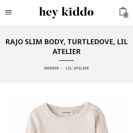
Gå
til
innholdet
0
RAJO SLIM BODY, TURTLEDOVE, LIL
ATELIER
MERKER
LIL´ ATELIER