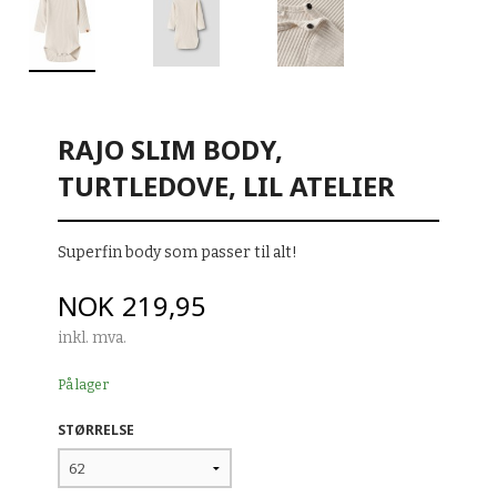
RAJO SLIM BODY,
TURTLEDOVE, LIL ATELIER
Superfin body som passer til alt!
Pris
NOK
219,95
inkl. mva.
På lager
STØRRELSE