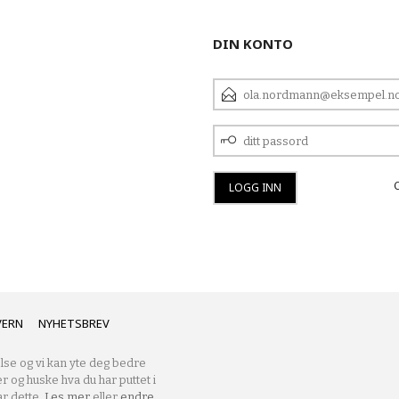
DIN KONTO
E-
POSTADRESSE
DITT
PASSORD
VERN
NYHETSBREV
lse og vi kan yte deg bedre
er og huske hva du har puttet i
r dette.
Les mer
eller
endre