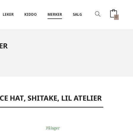
LEKER
KIDDO
MERKER
SALG
0
ER
E HAT, SHITAKE, LIL ATELIER
På lager