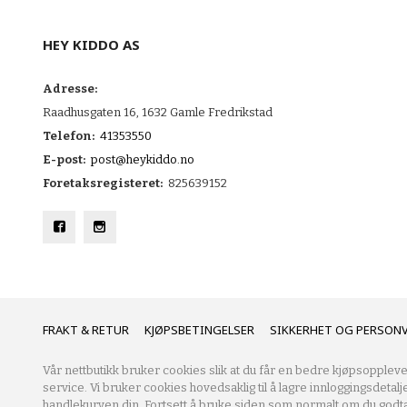
HEY KIDDO AS
Adresse:
Raadhusgaten 16, 1632 Gamle Fredrikstad
Telefon:
41353550
E-post:
post@heykiddo.no
Foretaksregisteret:
825639152
FRAKT
KJØPSBETINGELSER
SIKKERHET OG PERSON
Vår nettbutikk bruker cookies slik at du får en bedre kjøpsoppleve
service. Vi bruker cookies hovedsaklig til å lagre innloggingsdetalj
handlekurven din. Fortsett å bruke siden som normalt om du godta