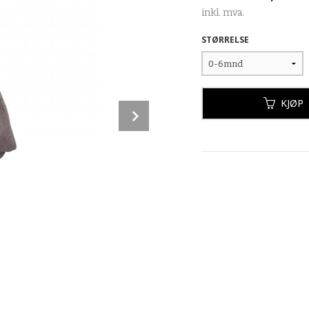
inkl. mva.
STØRRELSE
KJØP
Next