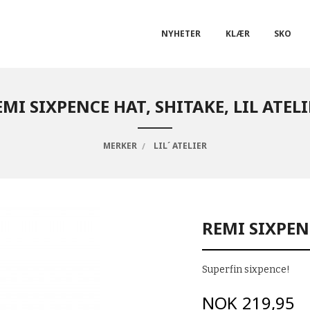
NYHETER
KLÆR
SKO
EMI SIXPENCE HAT, SHITAKE, LIL ATELI
MERKER
LIL´ ATELIER
REMI SIXPENC
Superfin sixpence!
Pris
NOK
219,95