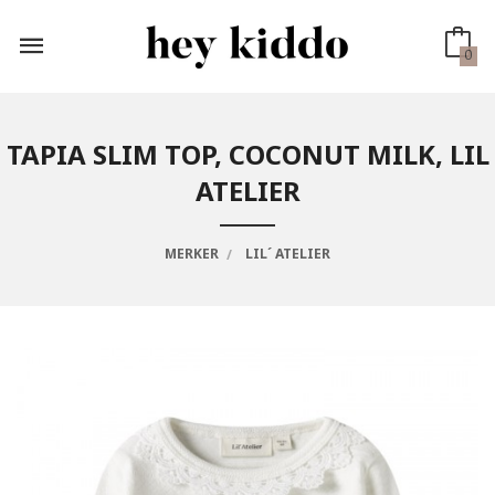
Gå
til
innholdet
0
TAPIA SLIM TOP, COCONUT MILK, LIL
ATELIER
MERKER
LIL´ ATELIER