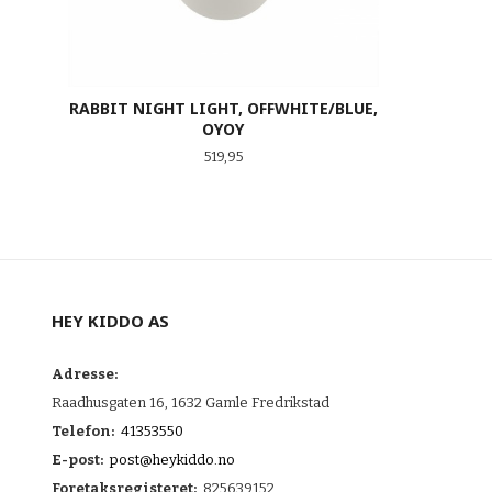
RABBIT NIGHT LIGHT, OFFWHITE/BLUE,
OYOY
Pris
519,95
KJØP
HEY KIDDO AS
Adresse:
Raadhusgaten 16, 1632 Gamle Fredrikstad
Telefon:
41353550
E-post:
post@heykiddo.no
Foretaksregisteret:
825639152