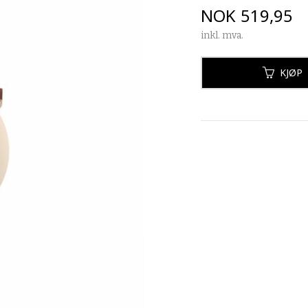
Pris
NOK
519,95
inkl. mva.
KJØP