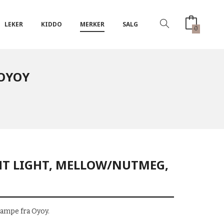
LEKER
KIDDO
MERKER
SALG
0
 OYOY
HT LIGHT, MELLOW/NUTMEG,
lampe fra Oyoy.